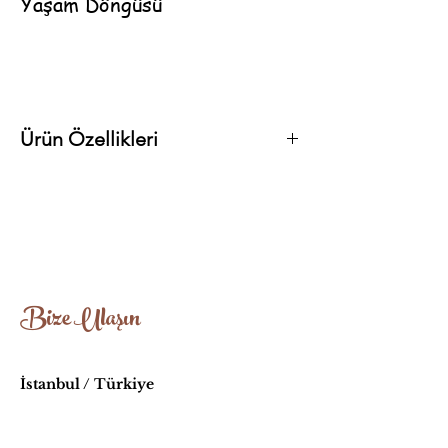
Yaşam Döngüsü
Ürün Özellikleri
EN71 standartlarına uygun organik yağlarla
üretilmiştir.
Ağaç Türü: Ihlamur
Yaklaşık Boyut: 18cm-18cm
Bize Ulaşın
İstanbul / Türkiye
info@oyuncakhouse.com
Sıkça Sorulan Sorular