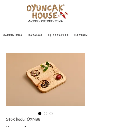
HAKKIMIZDA
KATALOG
İŞ ORTAKLARI
İLETİŞİM
Stok kodu: OYN88