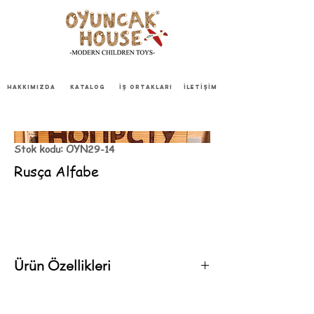
HAKKIMIZDA
KATALOG
İŞ ORTAKLARI
İLETİŞİM
Stok kodu: OYN29-14
Rusça Alfabe
Ürün Özellikleri
EN71 standartlarına uygun organik yağlarla
üretilmiştir.