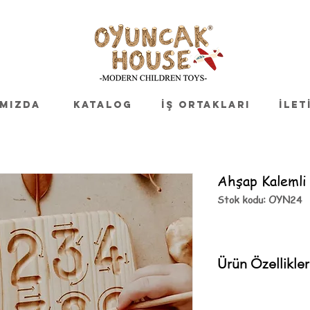
MIZDA
KATALOG
İŞ ORTAKLARI
İLET
Ahşap Kalemli
Stok kodu: OYN24
Ürün Özellikler
EN71 standartlarına u
Ağaç Türü: Ihlamur