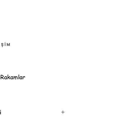
İŞİM
 Rakamlar
i
ygun organik yağlarla üretilmiştir.