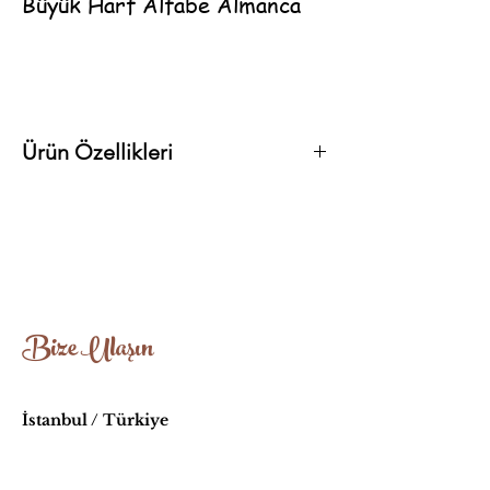
Büyük Harf Alfabe Almanca
Ürün Özellikleri
EN71 standartlarına uygun organik yağlarla
üretilmiştir.
Ağaç Türü: Ceviz-Ihlamur
Yaklaşık Boyut: 25cm-50cm
Bize Ulaşın
İstanbul / Türkiye
info@oyuncakhouse.com
Sıkça Sorulan Sorular