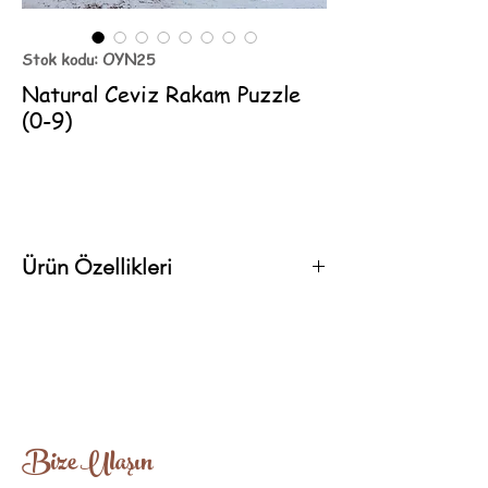
Stok kodu: OYN25
Natural Ceviz Rakam Puzzle
(0-9)
Ürün Özellikleri
EN71 standartlarına uygun organik yağlarla
üretilmiştir.
Ağaç Türü: Ihlamur - Ceviz
Yaklaşık Boyut: 22cm-30cm
Bize Ulaşın