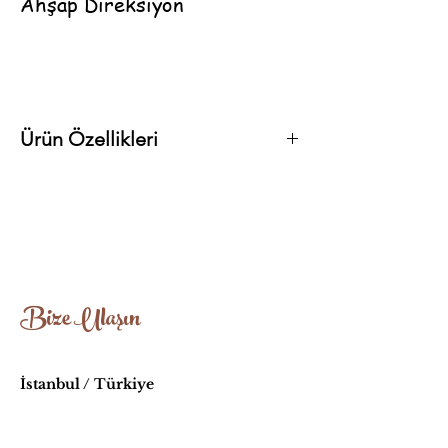
Ahşap Direksiyon
Ürün Özellikleri
EN71 standartlarına uygun organik yağlarla
üretilmiştir.
Ağaç Türü: Ihlamur
Yaklaşık Boyut: 19cm
Bize Ulaşın
İstanbul / Türkiye
info@oyuncakhouse.com
Sıkça Sorulan Sorular